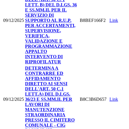
LETT. B) DEL D.LGS. 36
E SS.MM.II. PER IL
SERVIZIO DI
09/12/2025
SUPPORTO AL R.U.P.
B8BEF166F2
Link
PER ACCERTAMENTI,
SUPERVISIONE,
VERIFICA,
VALIDAZIONE E
PROGRAMMAZIONE
APPALTO
INTERVENTO DI
RIPROFILATUR
DETERMINA A
CONTRARRE ED
AFFIDAMENTO
DIRETTO AI SENSI
DELL'ART. 50 C.1
LETT.A) DEL D.LGS.
09/12/2025
36/23 E SS.MM.II. PER
B8C3B6D657
Link
LAVORI DI
MANUTENZIONE
STRAORDINARIA
PRESSO IL CIMITERO
COMUNALE - CIG