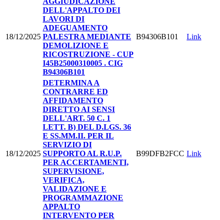
AGGIUDICAZIONE
DELL'APPALTO DEI
LAVORI DI
ADEGUAMENTO
18/12/2025
PALESTRA MEDIANTE
B94306B101
Link
DEMOLIZIONE E
RICOSTRUZIONE - CUP
I45B25000310005 . CIG
B94306B101
DETERMINA A
CONTRARRE ED
AFFIDAMENTO
DIRETTO AI SENSI
DELL'ART. 50 C. 1
LETT. B) DEL D.LGS. 36
E SS.MM.II. PER IL
SERVIZIO DI
18/12/2025
SUPPORTO AL R.U.P.
B99DFB2FCC
Link
PER ACCERTAMENTI,
SUPERVISIONE,
VERIFICA,
VALIDAZIONE E
PROGRAMMAZIONE
APPALTO
INTERVENTO PER