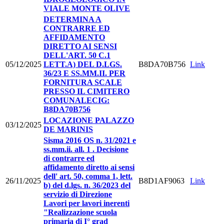
VIALE MONTE OLIVE
DETERMINA A
CONTRARRE ED
AFFIDAMENTO
DIRETTO AI SENSI
DELL'ART. 50 C.1
05/12/2025
LETT.A) DEL D.LGS.
B8DA70B756
Link
36/23 E SS.MM.II. PER
FORNITURA SCALE
PRESSO IL CIMITERO
COMUNALECIG:
B8DA70B756
LOCAZIONE PALAZZO
03/12/2025
DE MARINIS
Sisma 2016 OS n. 31/2021 e
ss.mm.ii. all. 1 . Decisione
di contrarre ed
affidamento diretto ai sensi
dell' art. 50, comma 1, lett.
26/11/2025
B8D1AF9063
Link
b) del d.lgs. n. 36/2023 del
servizio di Direzione
Lavori per lavori inerenti
"Realizzazione scuola
primaria di I° grad