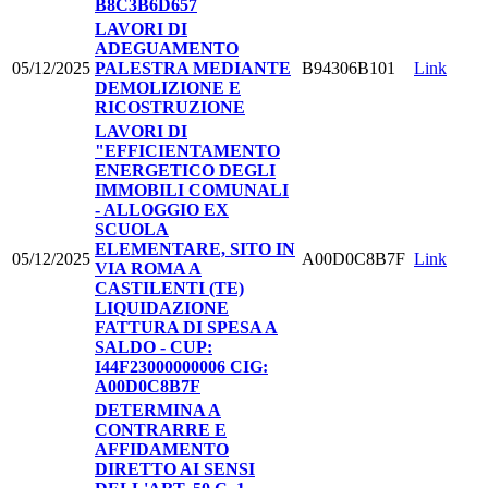
B8C3B6D657
LAVORI DI
ADEGUAMENTO
05/12/2025
PALESTRA MEDIANTE
B94306B101
Link
DEMOLIZIONE E
RICOSTRUZIONE
LAVORI DI
"EFFICIENTAMENTO
ENERGETICO DEGLI
IMMOBILI COMUNALI
- ALLOGGIO EX
SCUOLA
ELEMENTARE, SITO IN
05/12/2025
A00D0C8B7F
Link
VIA ROMA A
CASTILENTI (TE)
LIQUIDAZIONE
FATTURA DI SPESA A
SALDO - CUP:
I44F23000000006 CIG:
A00D0C8B7F
DETERMINA A
CONTRARRE E
AFFIDAMENTO
DIRETTO AI SENSI