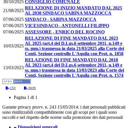
30/10/2025
CONSIGLIO COMUNALE
RELAZIONE DI INIZIO MANDATO DAL 2025
21/08/2025
AL 2030 SINDACO SABINA MAZZOCCA
07/06/2025
SINDACO - SABINA MAZZOCCA
07/06/2025
VICESINDACO - ANTONELLI FILIPPO
07/06/2025
ASSESSORE - ENRICO DEL ROCINO
RELAZIONE DI FINE MANDATO DAL 2023
AL 2025 (art.4 del D.Lgs.6 settembre 2011, n.149 e
10/03/2025
ss. mm.) trasmessa in data 21/03/2025 alla Corte dei
Conti, Sezione controllo L'Aquila con Prot. n. 1858
RELAZIONE DI FINE MANDATO DAL 2018
AL 2023 (art.4 del D.Lgs.6 settembre 2011, n.149 e
13/03/2023
ss. mm.) trasmessa in data 13/03/2023 alla Corte dei
Conti, Sezione controllo L'Aquila con Prot. n. 1574
CSV
JSON
Pagina 1 di 1
Garante privacy provv. n. 243 15/05/2014: i dati personali pubblicati
sono riutilizzabili compatibilmente con gli scopi per i quali sono
raccolti e nel rispetto delle norme sulla protezione dei dati personali
Disposizioni generali