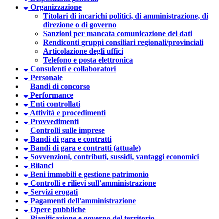
Organizzazione
Titolari di incarichi politici, di amministrazione, di
direzione o di governo
Sanzioni per mancata comunicazione dei dati
Rendiconti gruppi consiliari regionali/provinciali
Articolazione degli uffici
Telefono e posta elettronica
Consulenti e collaboratori
Personale
Bandi di concorso
Performance
Enti controllati
Attività e procedimenti
Provvedimenti
Controlli sulle imprese
Bandi di gara e contratti
Bandi di gara e contratti (attuale)
Sovvenzioni, contributi, sussidi, vantaggi economici
Bilanci
Beni immobili e gestione patrimonio
Controlli e rilievi sull'amministrazione
Servizi erogati
Pagamenti dell'amministrazione
Opere pubbliche
Pianificazione e governo del territorio